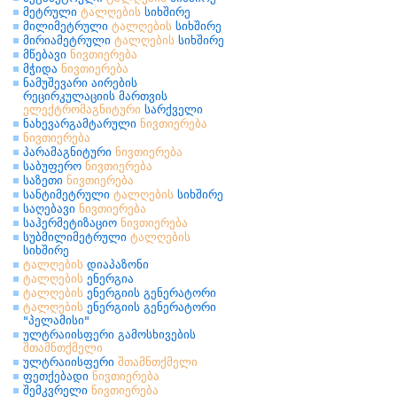
მეტრული
ტალღების
სიხშირე
მილიმეტრული
ტალღების
სიხშირე
მირიამეტრული
ტალღების
სიხშირე
მწებავი
ნივთიერება
მჭიდა
ნივთიერება
ნამუშევარი აირების
რეცირკულაციის მართვის
ელექტრომაგნიტური
სარქველი
ნახევარგამტარული
ნივთიერება
ნივთიერება
პარამაგნიტური
ნივთიერება
საბუფერო
ნივთიერება
საზეთი
ნივთიერება
სანტიმეტრული
ტალღების
სიხშირე
საღებავი
ნივთიერება
საჰერმეტიზაციო
ნივთიერება
სუბმილიმეტრული
ტალღების
სიხშირე
ტალღების
დიაპაზონი
ტალღების
ენერგია
ტალღების
ენერგიის გენერატორი
ტალღების
ენერგიის გენერატორი
"პელამისი"
ულტრაიისფერი გამოსხივების
შთამნთქმელი
ულტრაიისფერი
შთამნთქმელი
ფეთქებადი
ნივთიერება
შემკვრელი
ნივთიერება