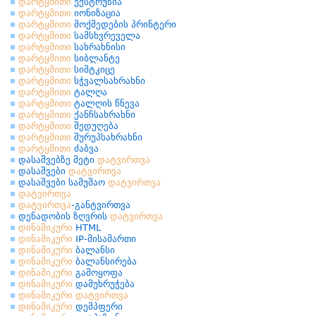
დარტყმითი
ექსტრუზია
დარტყმითი
იონიზაცია
დარტყმითი
მოქმედების პრინტერი
დარტყმითი
სამსხვრეველა
დარტყმითი
სახრახნისი
დარტყმითი
სიბლანტე
დარტყმითი
სიმტკიცე
დარტყმითი
სჭვალსახრახნი
დარტყმითი
ტალღა
დარტყმითი
ტალღის წნევა
დარტყმითი
ქანჩსახრახნი
დარტყმითი
შედუღება
დარტყმითი
შურუპსახრახნი
დარტყმითი
ძაბვა
დასაშვებზე მეტი
დატვირთვა
დასაშვები
დატვირთვა
დასაშვები სამუშაო
დატვირთვა
დატვირთვა
დატვირთვა
-განტვირთვა
დენადობის ზღვრის
დატვირთვა
დინამიკური
HTML
დინამიკური
IP-მისამართი
დინამიკური
ბალანსი
დინამიკური
ბალანსირება
დინამიკური
გამოყოფა
დინამიკური
დამუხრუჭება
დინამიკური
დატვირთვა
დინამიკური
დემპფერი