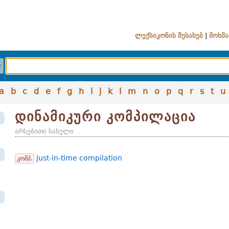
ლექსიკონის შესახებ
|
მოხმა
a
b
c
d
e
f
g
h
i
j
k
l
m
n
o
p
q
r
s
t
u
დინამიკური კომპილაცია
არსებითი სახელი
just-in-time compilation
კომპ.