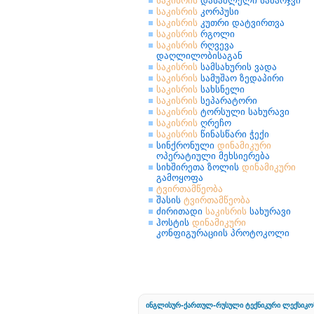
საკისრის
დასაშლელი სამარჯვი
საკისრის
კორპუსი
საკისრის
კუთრი დატვირთვა
საკისრის
რგოლი
საკისრის
რღვევა
დაღლილობისაგან
საკისრის
სამსახურის ვადა
საკისრის
სამუშაო ზედაპირი
საკისრის
სახსნელი
საკისრის
სეპარატორი
საკისრის
ტორსული სახურავი
საკისრის
ღრეჩო
საკისრის
წინასწარი ჭექი
სინქრონული
დინამიკური
ოპერატიული მეხსიერება
სიხშირეთა ზოლის
დინამიკური
გამოყოფა
ტვირთამწეობა
შასის
ტვირთამწეობა
ძირითადი
საკისრის
სახურავი
ჰოსტის
დინამიკური
კონფიგურაციის პროტოკოლი
ინგლისურ-ქართულ-რუსული ტექნიკური ლექსიკო