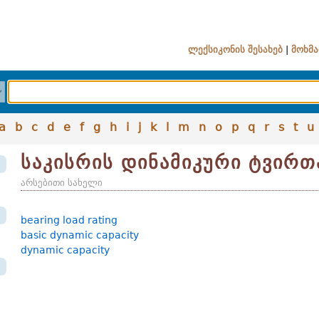
ლექსიკონის შესახებ
|
მოხმა
a
b
c
d
e
f
g
h
i
j
k
l
m
n
o
p
q
r
s
t
u
საკისრის დინამიკური ტვირთ
არსებითი სახელი
bearing load rating
basic dynamic capacity
dynamic capacity