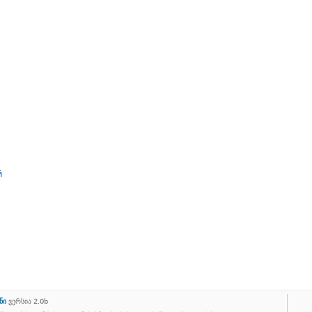
й
ნი
ვერსია 2.0b