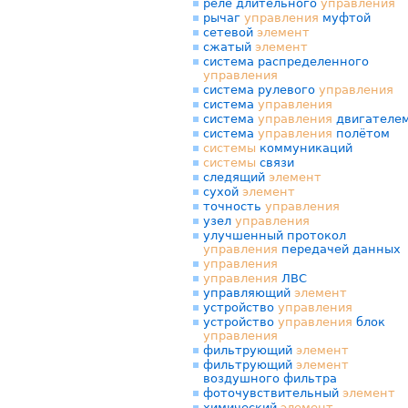
реле длительного
управления
рычаг
управления
муфтой
сетевой
элемент
сжатый
элемент
система распределенного
управления
система рулевого
управления
система
управления
система
управления
двигателе
система
управления
полётом
системы
коммуникаций
системы
связи
следящий
элемент
сухой
элемент
точность
управления
узел
управления
улучшенный протокол
управления
передачей данных
управления
управления
ЛВС
управляющий
элемент
устройство
управления
устройство
управления
блок
управления
фильтрующий
элемент
фильтрующий
элемент
воздушного фильтра
фоточувствительный
элемент
химический
элемент