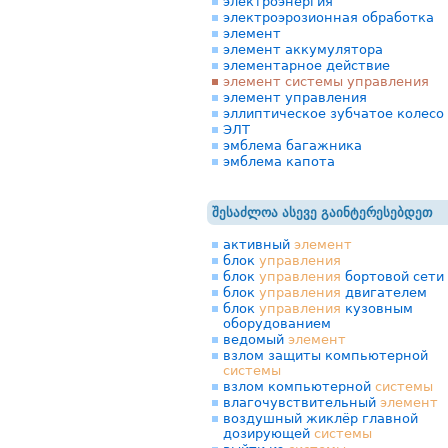
электроэнергия
электроэрозионная обработка
элемент
элемент аккумулятора
элементарное действие
элемент системы управления
элемент управления
эллиптическое зубчатое колесо
ЭЛТ
эмблема багажника
эмблема капота
შესაძლოა ასევე გაინტერესებდეთ
активный
элемент
блок
управления
блок
управления
бортовой сети
блок
управления
двигателем
блок
управления
кузовным
оборудованием
ведомый
элемент
взлом защиты компьютерной
системы
взлом компьютерной
системы
влагочувствительный
элемент
воздушный жиклёр главной
дозирующей
системы