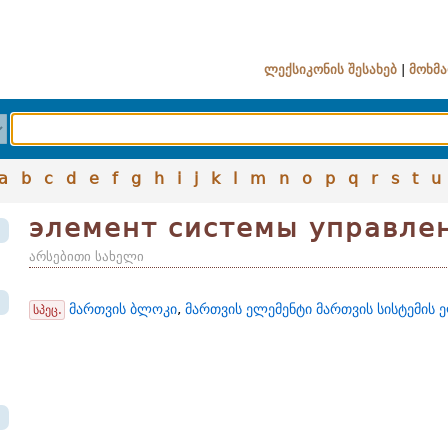
ლექსიკონის შესახებ
|
მოხმა
a
b
c
d
e
f
g
h
i
j
k
l
m
n
o
p
q
r
s
t
u
элемент системы управле
არსებითი სახელი
მართვის ბლოკი
,
მართვის ელემენტი მართვის სისტემის 
სპეც.