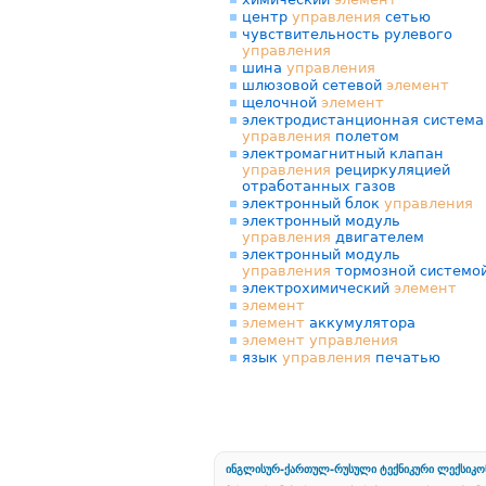
центр
управления
сетью
чувствительность рулевого
управления
шина
управления
шлюзовой сетевой
элемент
щелочной
элемент
электродистанционная система
управления
полетом
электромагнитный клапан
управления
рециркуляцией
отработанных газов
электронный блок
управления
электронный модуль
управления
двигателем
электронный модуль
управления
тормозной системо
электрохимический
элемент
элемент
элемент
аккумулятора
элемент
управления
язык
управления
печатью
ინგლისურ-ქართულ-რუსული ტექნიკური ლექსიკო