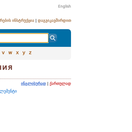
English
რების ინსტრუქცია
|
დაგვიკავშირდით
v
w
x
y
z
ния
ინგლისურად
|
ქართულად
ელემენტი