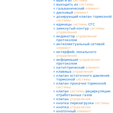
выйти из
системы
выходить из
системы
гальванический
элемент
дисковый
элемент
дозирующий клапан тормозной
системы
единицы
системы
СГС
замкнутый контур
системы
управления
индикатор
управления
протоколом
интеллектуальный сетевой
элемент
интерфейс локального
управления
информация
управления
протоколом
катоптрический
элемент
клавиша
управления
клапан остаточного давления
тормозной
системы
клапан прокачки тормозной
системы
клапан
системы
рециркуляции
отработанных газов
клапан
управления
кнопка перезагрузки
системы
кнопка
управления
кнопочный
элемент