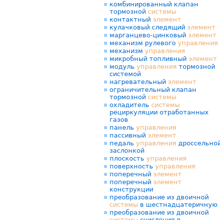
комбинированный клапан
тормозной
системы
контактный
элемент
кулачковый следящий
элемент
марганцево-цинковый
элемент
механизм рулевого
управления
механизм
управления
микробный топливный
элемент
модуль
управления
тормозной
системой
нагревательный
элемент
ограничительный клапан
тормозной
системы
охладитель
системы
рециркуляции отработанных
газов
панель
управления
пассивный
элемент
педаль
управления
дроссельно
заслонкой
плоскость
управления
поверхность
управления
поперечный
элемент
поперечный
элемент
конструкции
преобразование из двоичной
системы
в шестнадцатеричную
преобразование из двоичной
системы
счисления в