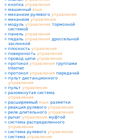
кнопка
управления
машинный
язык
механизм рулевого
управления
механизм
управления
модуль
управления
тормозной
системой
панель
управления
педаль
управления
дроссельной
заслонкой
плоскость
управления
поверхность
управления
провод цепи
управления
протокол
управления
группами
Internet
протокол
управления
передачей
пульт дистанционного
управления
пульт
управления
разомкнутая система
управления
расширяемый
язык
разметки
реакция рулевого
управления
реле длительного
управления
рычаг
управления
муфтой
система распределенного
управления
система рулевого
управления
система
управления