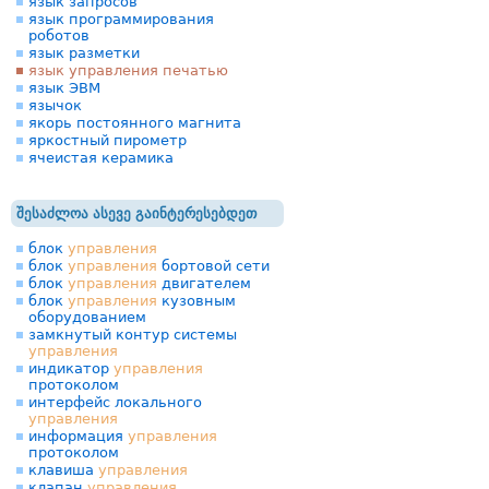
язык запросов
язык программирования
роботов
язык разметки
язык управления печатью
язык ЭВМ
язычок
якорь постоянного магнита
яркостный пирометр
ячеистая керамика
შესაძლოა ასევე გაინტერესებდეთ
блок
управления
блок
управления
бортовой сети
блок
управления
двигателем
блок
управления
кузовным
оборудованием
замкнутый контур системы
управления
индикатор
управления
протоколом
интерфейс локального
управления
информация
управления
протоколом
клавиша
управления
клапан
управления