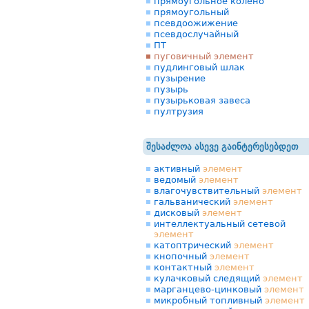
прямоугольное колено
прямоугольный
псевдоожижение
псевдослучайный
ПТ
пуговичный элемент
пудлинговый шлак
пузырение
пузырь
пузырьковая завеса
пултрузия
შესაძლოა ასევე გაინტერესებდეთ
активный
элемент
ведомый
элемент
влагочувствительный
элемент
гальванический
элемент
дисковый
элемент
интеллектуальный сетевой
элемент
катоптрический
элемент
кнопочный
элемент
контактный
элемент
кулачковый следящий
элемент
марганцево-цинковый
элемент
микробный топливный
элемент