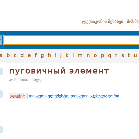
ლექსიკონის შესახებ
|
მოხმა
a
b
c
d
e
f
g
h
i
j
k
l
m
n
o
p
q
r
s
t
u
пуговичный элемент
არსებითი სახელი
დისკური ელემენტი
,
დისკური აკუმულატორი
ელექტრ.