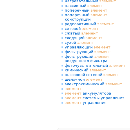
нагревательный
элемент
пассивный
элемент
поперечный
элемент
поперечный
элемент
конструкции
радиоактивный
элемент
сетевой
элемент
сжатый
элемент
следящий
элемент
сухой
элемент
управляющий
элемент
фильтрующий
элемент
фильтрующий
элемент
воздушного фильтра
фоточувствительный
элемент
химический
элемент
шлюзовой сетевой
элемент
щелочной
элемент
электрохимический
элемент
элемент
элемент
аккумулятора
элемент
системы управления
элемент
управления