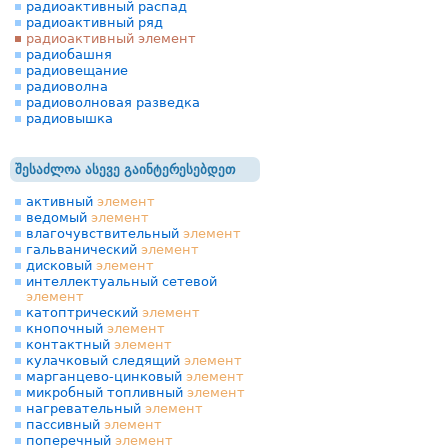
радиоактивный распад
радиоактивный ряд
радиоактивный элемент
радиобашня
радиовещание
радиоволна
радиоволновая разведка
радиовышка
შესაძლოა ასევე გაინტერესებდეთ
активный
элемент
ведомый
элемент
влагочувствительный
элемент
гальванический
элемент
дисковый
элемент
интеллектуальный сетевой
элемент
катоптрический
элемент
кнопочный
элемент
контактный
элемент
кулачковый следящий
элемент
марганцево-цинковый
элемент
микробный топливный
элемент
нагревательный
элемент
пассивный
элемент
поперечный
элемент