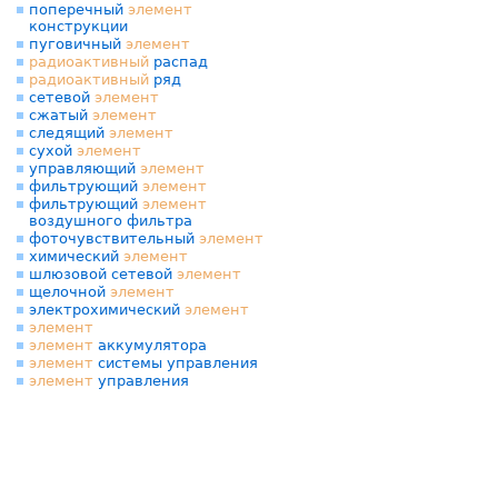
поперечный
элемент
конструкции
пуговичный
элемент
радиоактивный
распад
радиоактивный
ряд
сетевой
элемент
сжатый
элемент
следящий
элемент
сухой
элемент
управляющий
элемент
фильтрующий
элемент
фильтрующий
элемент
воздушного фильтра
фоточувствительный
элемент
химический
элемент
шлюзовой сетевой
элемент
щелочной
элемент
электрохимический
элемент
элемент
элемент
аккумулятора
элемент
системы управления
элемент
управления