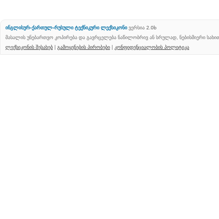
ინგლისურ-ქართულ-რუსული ტექნიკური ლექსიკონი
ვერსია 2.0b
მასალის უნებართვო კოპირება და გავრცელება ნაწილობრივ ან სრულად, ნებისმიერი სახ
ლექსიკონის შესახებ
|
გამოყენების პირობები
|
კონფიდენციალობის პოლიტიკა