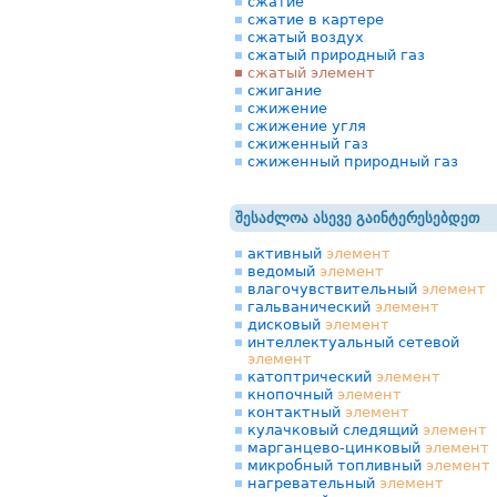
сжатие
сжатие в картере
сжатый воздух
сжатый природный газ
сжатый элемент
сжигание
сжижение
сжижение угля
сжиженный газ
сжиженный природный газ
შესაძლოა ასევე გაინტერესებდეთ
активный
элемент
ведомый
элемент
влагочувствительный
элемент
гальванический
элемент
дисковый
элемент
интеллектуальный сетевой
элемент
катоптрический
элемент
кнопочный
элемент
контактный
элемент
кулачковый следящий
элемент
марганцево-цинковый
элемент
микробный топливный
элемент
нагревательный
элемент