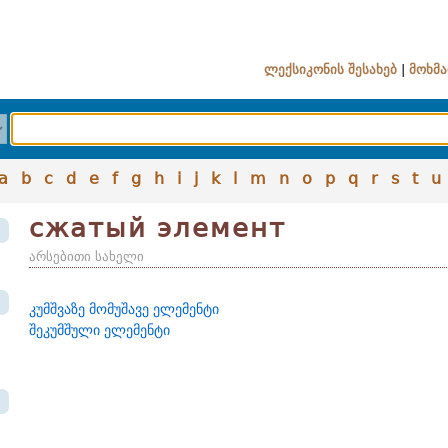
ლექსიკონის შესახებ
|
მოხმა
a
b
c
d
e
f
g
h
i
j
k
l
m
n
o
p
q
r
s
t
u
сжатый элемент
არსებითი სახელი
კუმშვაზე მომუშავე ელემენტი
შეკუმშული ელემენტი