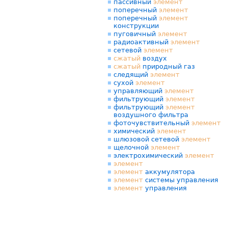
пассивный
элемент
поперечный
элемент
поперечный
элемент
конструкции
пуговичный
элемент
радиоактивный
элемент
сетевой
элемент
сжатый
воздух
сжатый
природный газ
следящий
элемент
сухой
элемент
управляющий
элемент
фильтрующий
элемент
фильтрующий
элемент
воздушного фильтра
фоточувствительный
элемент
химический
элемент
шлюзовой сетевой
элемент
щелочной
элемент
электрохимический
элемент
элемент
элемент
аккумулятора
элемент
системы управления
элемент
управления