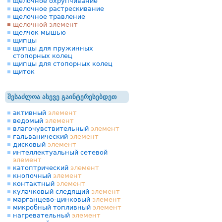
щелочное охрупчивание
щелочное растрескивание
щелочное травление
щелочной элемент
щелчок мышью
щипцы
щипцы для пружинных
стопорных колец
щипцы для стопорных колец
щиток
შესაძლოა ასევე გაინტერესებდეთ
активный
элемент
ведомый
элемент
влагочувствительный
элемент
гальванический
элемент
дисковый
элемент
интеллектуальный сетевой
элемент
катоптрический
элемент
кнопочный
элемент
контактный
элемент
кулачковый следящий
элемент
марганцево-цинковый
элемент
микробный топливный
элемент
нагревательный
элемент