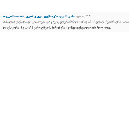
ინგლისურ-ქართულ-რუსული ტექნიკური ლექსიკონი
ვერსია 2.0b
მასალის უნებართვო კოპირება და გავრცელება ნაწილობრივ ან სრულად, ნებისმიერი სახ
ლექსიკონის შესახებ
|
გამოყენების პირობები
|
კონფიდენციალობის პოლიტიკა