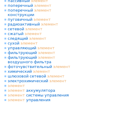
пассивный
элемент
поперечный
элемент
поперечный
элемент
конструкции
пуговичный
элемент
радиоактивный
элемент
сетевой
элемент
сжатый
элемент
следящий
элемент
сухой
элемент
управляющий
элемент
фильтрующий
элемент
фильтрующий
элемент
воздушного фильтра
фоточувствительный
элемент
химический
элемент
шлюзовой сетевой
элемент
электрохимический
элемент
элемент
элемент
аккумулятора
элемент
системы управления
элемент
управления