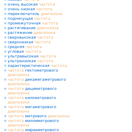
очень высокая
частота
очень низкая
частота
переключатель
диапазона
поднесущая
частота
промежуточная
частота
растягивание
диапазона
растяжение
диапазона
сверхвысокая
частота
сверхнизкая
частота
средняя
частота
угловая
частота
ультравысокая
частота
ультранизкая
частота
характеристическая
частота
частота
гектометрового
диапазона
частота
декамегаметрового
диапазона
частота
дециметрового
диапазона
частота
километрового
диапазона
частота
мегаметрового
диапазона
частота
метрового
диапазона
частота
миллиметрового
диапазона
частота
мириаметрового