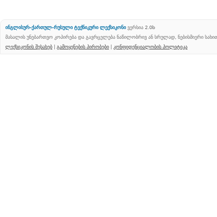
ინგლისურ-ქართულ-რუსული ტექნიკური ლექსიკონი
ვერსია 2.0b
მასალის უნებართვო კოპირება და გავრცელება ნაწილობრივ ან სრულად, ნებისმიერი სახ
ლექსიკონის შესახებ
|
გამოყენების პირობები
|
კონფიდენციალობის პოლიტიკა