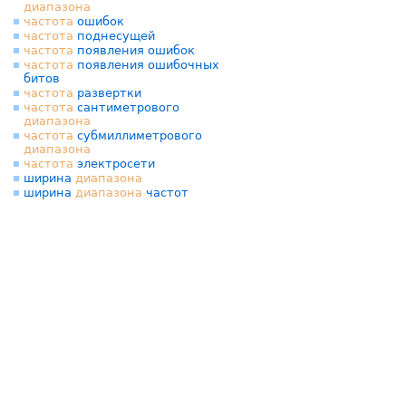
диапазона
частота
ошибок
частота
поднесущей
частота
появления ошибок
частота
появления ошибочных
битов
частота
развертки
частота
сантиметрового
диапазона
частота
субмиллиметрового
диапазона
частота
электросети
ширина
диапазона
ширина
диапазона
частот