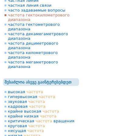
частная линия
частная линия связи
часто задаваемые вопросы
частота гектокилометрового
диапазона
частота гектометрового
диапазона
частота декамегаметрового
диапазона
частота дециметрового
диапазона
частота километрового
диапазона
частота мегаметрового
диапазона
შესაძლოა ასევე გაინტერესებდეთ
высокая
частота
гипервысокая
частота
звуковая
частота
кадровая
частота
крайне высокая
частота
крайне низкая
частота
критическая
частота
вращения
круговая
частота
несущая
частота
низкая
частота