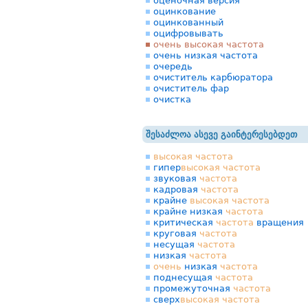
оценочная версия
оцинкование
оцинкованный
оцифровывать
очень высокая частота
очень низкая частота
очередь
очиститель карбюратора
очиститель фар
очистка
შესაძლოა ასევე გაინტერესებდეთ
высокая
частота
гипер
высокая
частота
звуковая
частота
кадровая
частота
крайне
высокая
частота
крайне низкая
частота
критическая
частота
вращения
круговая
частота
несущая
частота
низкая
частота
очень
низкая
частота
поднесущая
частота
промежуточная
частота
сверх
высокая
частота