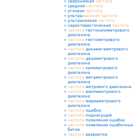
сверхнизкая
частота
средняя
частота
угловая
частота
ультра
высокая
частота
ультранизкая
частота
характеристическая
частота
частота
гектокилометрового
диапазона
частота
гектометрового
диапазона
частота
декамегаметрового
диапазона
частота
дециметрового
диапазона
частота
километрового
диапазона
частота
мегаметрового
диапазона
частота
метрового диапазона
частота
миллиметрового
диапазона
частота
мириаметрового
диапазона
частота
ошибок
частота
поднесущей
частота
появления ошибок
частота
появления ошибочных
битов
частота
развертки