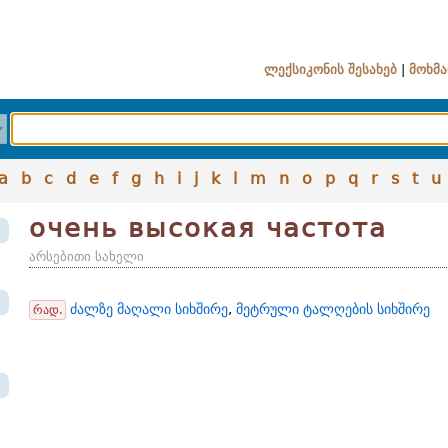
ლექსიკონის შესახებ
|
მოხმა
a
b
c
d
e
f
g
h
i
j
k
l
m
n
o
p
q
r
s
t
u
очень высокая частота
არსებითი სახელი
ძალზე მაღალი სიხშირე
,
მეტრული ტალღების სიხშირე
რად.