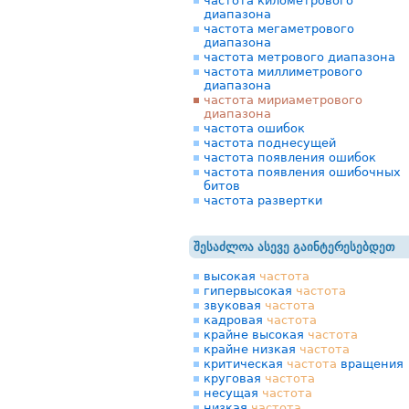
частота километрового
диапазона
частота мегаметрового
диапазона
частота метрового диапазона
частота миллиметрового
диапазона
частота мириаметрового
диапазона
частота ошибок
частота поднесущей
частота появления ошибок
частота появления ошибочных
битов
частота развертки
შესაძლოა ასევე გაინტერესებდეთ
высокая
частота
гипервысокая
частота
звуковая
частота
кадровая
частота
крайне высокая
частота
крайне низкая
частота
критическая
частота
вращения
круговая
частота
несущая
частота
низкая
частота