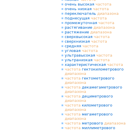
очень высокая
частота
очень низкая
частота
переключатель
диапазона
поднесущая
частота
промежуточная
частота
растягивание
диапазона
растяжение
диапазона
сверхвысокая
частота
сверхнизкая
частота
средняя
частота
угловая
частота
ультравысокая
частота
ультранизкая
частота
характеристическая
частота
частота
гектокилометрового
диапазона
частота
гектометрового
диапазона
частота
декамегаметрового
диапазона
частота
дециметрового
диапазона
частота
километрового
диапазона
частота
мегаметрового
диапазона
частота
метрового
диапазона
частота
миллиметрового