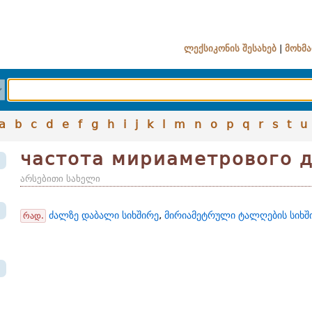
ლექსიკონის შესახებ
|
მოხმა
a
b
c
d
e
f
g
h
i
j
k
l
m
n
o
p
q
r
s
t
u
частота мириаметрового 
არსებითი სახელი
ძალზე დაბალი სიხშირე
,
მირიამეტრული ტალღების სიხშ
რად.