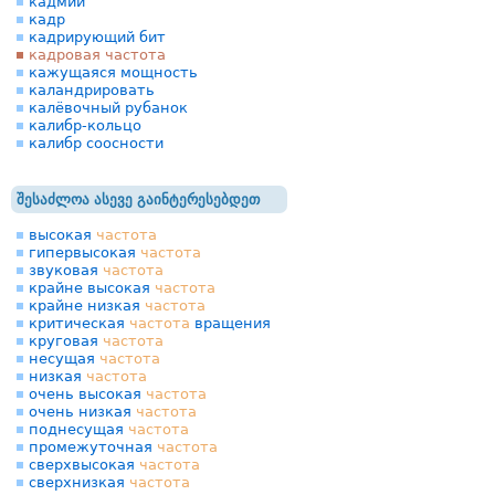
кадмий
кадр
кадрирующий бит
кадровая частота
кажущаяся мощность
каландрировать
калёвочный рубанок
калибр-кольцо
калибр соосности
შესაძლოა ასევე გაინტერესებდეთ
высокая
частота
гипервысокая
частота
звуковая
частота
крайне высокая
частота
крайне низкая
частота
критическая
частота
вращения
круговая
частота
несущая
частота
низкая
частота
очень высокая
частота
очень низкая
частота
поднесущая
частота
промежуточная
частота
сверхвысокая
частота
сверхнизкая
частота