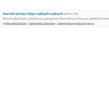
ინგლისურ-ქართულ-რუსული ტექნიკური ლექსიკონი
ვერსია 2.0b
მასალის უნებართვო კოპირება და გავრცელება ნაწილობრივ ან სრულად, ნებისმიერი სახ
ლექსიკონის შესახებ
|
გამოყენების პირობები
|
კონფიდენციალობის პოლიტიკა