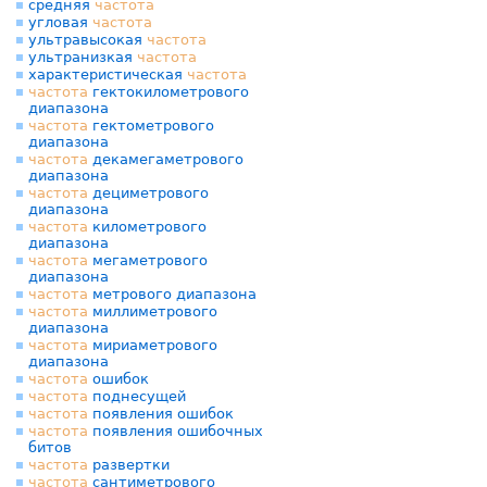
средняя
частота
угловая
частота
ультравысокая
частота
ультранизкая
частота
характеристическая
частота
частота
гектокилометрового
диапазона
частота
гектометрового
диапазона
частота
декамегаметрового
диапазона
частота
дециметрового
диапазона
частота
километрового
диапазона
частота
мегаметрового
диапазона
частота
метрового диапазона
частота
миллиметрового
диапазона
частота
мириаметрового
диапазона
частота
ошибок
частота
поднесущей
частота
появления ошибок
частота
появления ошибочных
битов
частота
развертки
частота
сантиметрового