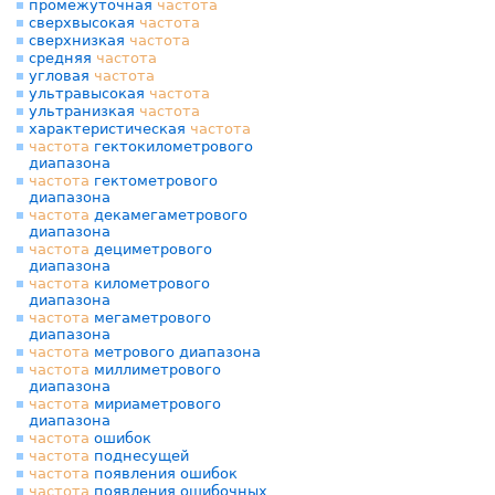
промежуточная
частота
сверхвысокая
частота
сверхнизкая
частота
средняя
частота
угловая
частота
ультравысокая
частота
ультранизкая
частота
характеристическая
частота
частота
гектокилометрового
диапазона
частота
гектометрового
диапазона
частота
декамегаметрового
диапазона
частота
дециметрового
диапазона
частота
километрового
диапазона
частота
мегаметрового
диапазона
частота
метрового диапазона
частота
миллиметрового
диапазона
частота
мириаметрового
диапазона
частота
ошибок
частота
поднесущей
частота
появления ошибок
частота
появления ошибочных