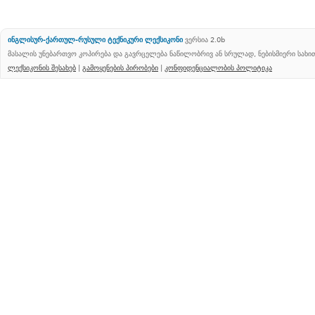
ინგლისურ-ქართულ-რუსული ტექნიკური ლექსიკონი
ვერსია 2.0b
მასალის უნებართვო კოპირება და გავრცელება ნაწილობრივ ან სრულად, ნებისმიერი სახ
ლექსიკონის შესახებ
|
გამოყენების პირობები
|
კონფიდენციალობის პოლიტიკა