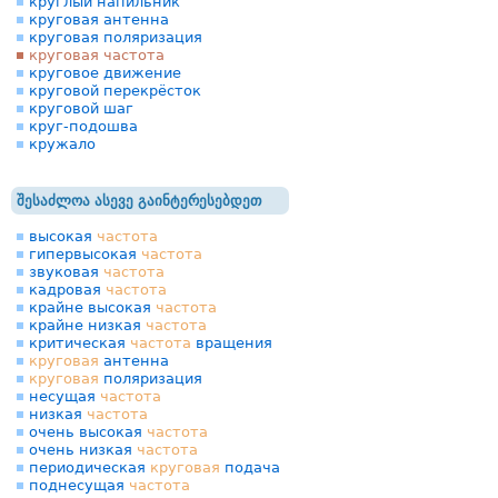
круглый напильник
круговая антенна
круговая поляризация
круговая частота
круговое движение
круговой перекрёсток
круговой шаг
круг-подошва
кружало
შესაძლოა ასევე გაინტერესებდეთ
высокая
частота
гипервысокая
частота
звуковая
частота
кадровая
частота
крайне высокая
частота
крайне низкая
частота
критическая
частота
вращения
круговая
антенна
круговая
поляризация
несущая
частота
низкая
частота
очень высокая
частота
очень низкая
частота
периодическая
круговая
подача
поднесущая
частота