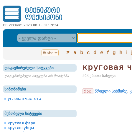
DB version: 2023-08-15 01:19:24
#
a
b
c
d
e
f
g
h
i
круговая 
დაკავშირებული სიტყვები
არსებითი სახელი
დაკავშირებული სიტყვები არ მოიძებნა
სინონიმები
წრიული სიხშირე
,
კ
რად.
угловая частота
მეზობელი სიტყვები
круглая фара
круглогубцы