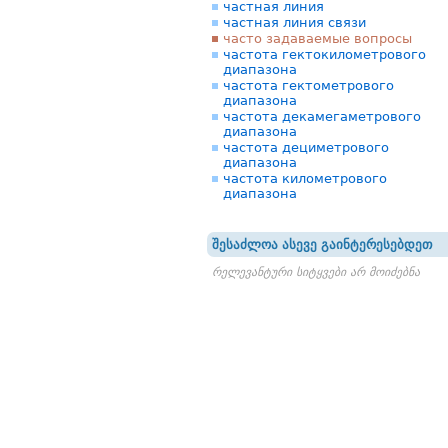
частная линия
частная линия связи
часто задаваемые вопросы
частота гектокилометрового
диапазона
частота гектометрового
диапазона
частота декамегаметрового
диапазона
частота дециметрового
диапазона
частота километрового
диапазона
შესაძლოა ასევე გაინტერესებდეთ
რელევანტური სიტყვები არ მოიძებნა