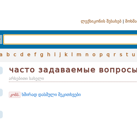
ლექსიკონის შესახებ
|
მოხმა
a
b
c
d
e
f
g
h
i
j
k
l
m
n
o
p
q
r
s
t
u
часто задаваемые вопрос
არსებითი სახელი
ხშირად დასმული შეკითხვები
კომპ.