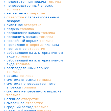
недостаточная подача
топлива
непосредственный впрыск
топлива
несквозное
отверстие
отверстие
с гарантированным
зазором
пилотное
отверстие
подача
топлива
пополнение запаса
топлива
пополнить запасы
топлива
послойный впрыск
топлива
проходное
отверстие
клапана
прочистное
отверстие
работающее на альтернативном
виде
топлива
работающий на альтернативном
виде
топлива
распределённый впрыск
топлива
расход
топлива
система впрыска
топлива
система непосредственного
впрыска
топлива
система непрерывного впрыска
топлива
сливное
отверстие
смазочное
отверстие
средний расход
топлива
удельный расход
топлива