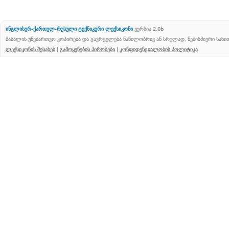
ინგლისურ-ქართულ-რუსული ტექნიკური ლექსიკონი
ვერსია 2.0b
მასალის უნებართვო კოპირება და გავრცელება ნაწილობრივ ან სრულად, ნებისმიერი სახ
ლექსიკონის შესახებ
|
გამოყენების პირობები
|
კონფიდენციალობის პოლიტიკა