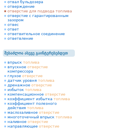
отвал бульдозера
отверждение
отверстие для подвода топлива
отверстие с гарантированным
зазором
отвес
ответ
ответвительное соединение
ответвление
შესაძლოა ასევე გაინტერესებდეთ
впрыск
топлива
впускное
отверстие
компрессора
глухое
отверстие
датчик уровня
топлива
дренажное
отверстие
избыток
топлива
компенсационное
отверстие
коэффициент избытка
топлива
коэффициент полезного
действия
топлива
маслозаливное
отверстие
многоточечный впрыск
топлива
наливное
отверстие
направляющее
отверстие