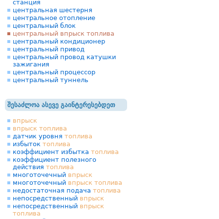
станция
центральная шестерня
центральное отопление
центральный блок
центральный впрыск топлива
центральный кондиционер
центральный привод
центральный провод катушки
зажигания
центральный процессор
центральный туннель
შესაძლოა ასევე გაინტერესებდეთ
впрыск
впрыск
топлива
датчик уровня
топлива
избыток
топлива
коэффициент избытка
топлива
коэффициент полезного
действия
топлива
многоточечный
впрыск
многоточечный
впрыск
топлива
недостаточная подача
топлива
непосредственный
впрыск
непосредственный
впрыск
топлива