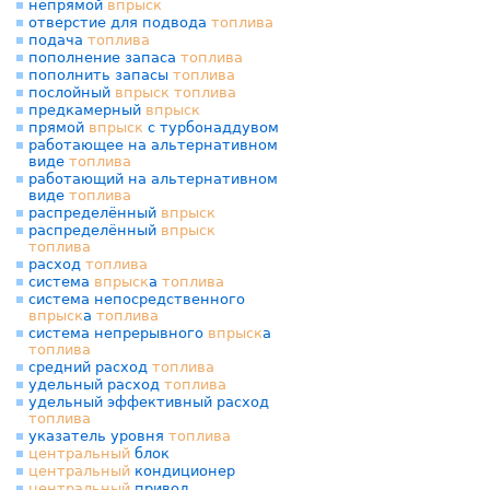
непрямой
впрыск
отверстие для подвода
топлива
подача
топлива
пополнение запаса
топлива
пополнить запасы
топлива
послойный
впрыск
топлива
предкамерный
впрыск
прямой
впрыск
с турбонаддувом
работающее на альтернативном
виде
топлива
работающий на альтернативном
виде
топлива
распределённый
впрыск
распределённый
впрыск
топлива
расход
топлива
система
впрыск
а
топлива
система непосредственного
впрыск
а
топлива
система непрерывного
впрыск
а
топлива
средний расход
топлива
удельный расход
топлива
удельный эффективный расход
топлива
указатель уровня
топлива
центральный
блок
центральный
кондиционер
центральный
привод