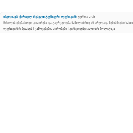
ინგლისურ-ქართულ-რუსული ტექნიკური ლექსიკონი
ვერსია 2.0b
მასალის უნებართვო კოპირება და გავრცელება ნაწილობრივ ან სრულად, ნებისმიერი სახ
ლექსიკონის შესახებ
|
გამოყენების პირობები
|
კონფიდენციალობის პოლიტიკა