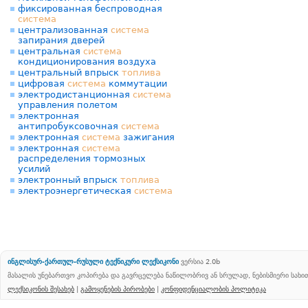
фиксированная беспроводная
система
централизованная
система
запирания дверей
центральная
система
кондиционирования воздуха
центральный впрыск
топлива
цифровая
система
коммутации
электродистанционная
система
управления полетом
электронная
антипробуксовочная
система
электронная
система
зажигания
электронная
система
распределения тормозных
усилий
электронный впрыск
топлива
электроэнергетическая
система
ინგლისურ-ქართულ-რუსული ტექნიკური ლექსიკონი
ვერსია 2.0b
მასალის უნებართვო კოპირება და გავრცელება ნაწილობრივ ან სრულად, ნებისმიერი სახ
ლექსიკონის შესახებ
|
გამოყენების პირობები
|
კონფიდენციალობის პოლიტიკა