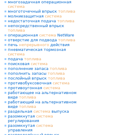
многозадачная операционная
система
многоточечный впрыск
топлива
молниезащитная
система
недостаточная подача
топлива
непосредственный впрыск
топлива
операционная
система
NetWare
отверстие для подвода
топлива
печь
непрерывного
действия
пневматическая тормозная
система
подача
топлива
поисковая
система
пополнение запаса
топлива
пополнить запасы
топлива
послойный впрыск
топлива
противобуксовочная
система
противоугонная
система
работающее на альтернативном
виде
топлива
работающий на альтернативном
виде
топлива
раздельная
система
выпуска
разомкнутая
система
регулирования
разомкнутая
система
управления
распределённый впрыск