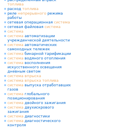
топлива
расход
топлива
реле
непрерывного
режима
работы
сетевая операционная
система
сетевая файловая
система
система
система
автоматизации
учрежденческой деятельности
система
автоматических
самоходных тележек
система
бинарной тарификации
система
водяного отопления
система
восполнения
искусственного освещения
дневным светом
система
впрыска
система
впрыска
топлива
система
выпуска отработавших
газов
система
глобального
позиционирования
система
двойного зажигания
система
двухискрового
зажигания
система
диагностики
система
диагностического
контроля