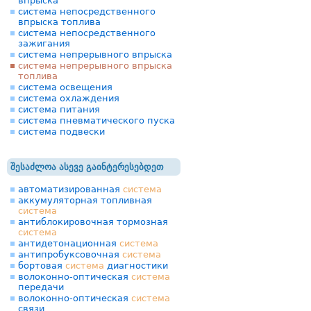
впрыска
система непосредственного
впрыска топлива
система непосредственного
зажигания
система непрерывного впрыска
система непрерывного впрыска
топлива
система освещения
система охлаждения
система питания
система пневматического пуска
система подвески
შესაძლოა ასევე გაინტერესებდეთ
автоматизированная
система
аккумуляторная топливная
система
антиблокировочная тормозная
система
антидетонационная
система
антипробуксовочная
система
бортовая
система
диагностики
волоконно-оптическая
система
передачи
волоконно-оптическая
система
связи