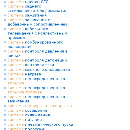
система
единиц СГС
система
заднего
стеклоочистителя / омывателя
система
зажигания
система
зажигания с
добавочным сопротивлением
система
кабельного
телевидения с коллективным
приёмом
система
комбинированного
охлаждения
система
контроля давления в
шинах
система
контроля детонации
система
контроля тяги
система
местного оповещения
система
нагрева
система
непосредственного
впрыска
система
непосредственного
впрыска
топлива
система
непосредственного
зажигания
система
непрерывного
впрыска
система
освещения
система
охлаждения
система
питания
система
пневматического пуска
система
подвески