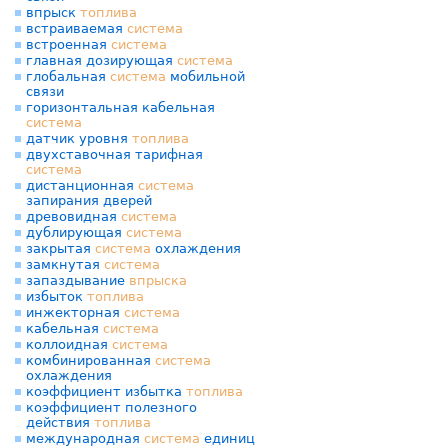
впрыск
топлива
встраиваемая
система
встроенная
система
главная дозирующая
система
глобальная
система
мобильной
связи
горизонтальная кабельная
система
датчик уровня
топлива
двухставочная тарифная
система
дистанционная
система
запирания дверей
древовидная
система
дублирующая
система
закрытая
система
охлаждения
замкнутая
система
запаздывание
впрыска
избыток
топлива
инжекторная
система
кабельная
система
коллоидная
система
комбинированная
система
охлаждения
коэффициент избытка
топлива
коэффициент полезного
действия
топлива
международная
система
единиц