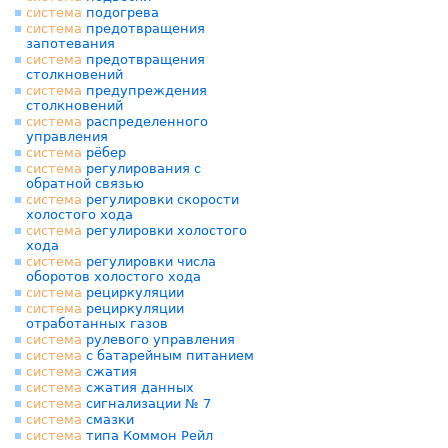
система
подогрева
система
предотвращения
запотевания
система
предотвращения
столкновений
система
предупреждения
столкновений
система
распределенного
управления
система
рёбер
система
регулирования с
обратной связью
система
регулировки скорости
холостого хода
система
регулировки холостого
хода
система
регулировки числа
оборотов холостого хода
система
рециркуляции
система
рециркуляции
отработанных газов
система
рулевого управления
система
с батарейным питанием
система
сжатия
система
сжатия данных
система
сигнализации № 7
система
смазки
система
типа Коммон Рейл