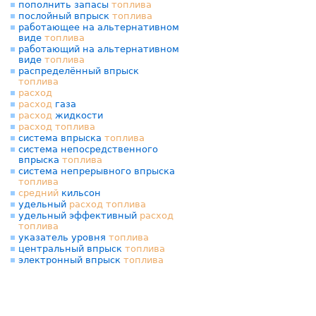
пополнить запасы
топлива
послойный впрыск
топлива
работающее на альтернативном
виде
топлива
работающий на альтернативном
виде
топлива
распределённый впрыск
топлива
расход
расход
газа
расход
жидкости
расход
топлива
система впрыска
топлива
система непосредственного
впрыска
топлива
система непрерывного впрыска
топлива
средний
кильсон
удельный
расход
топлива
удельный эффективный
расход
топлива
указатель уровня
топлива
центральный впрыск
топлива
электронный впрыск
топлива