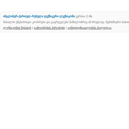
ინგლისურ-ქართულ-რუსული ტექნიკური ლექსიკონი
ვერსია 2.0b
მასალის უნებართვო კოპირება და გავრცელება ნაწილობრივ ან სრულად, ნებისმიერი სახ
ლექსიკონის შესახებ
|
გამოყენების პირობები
|
კონფიდენციალობის პოლიტიკა