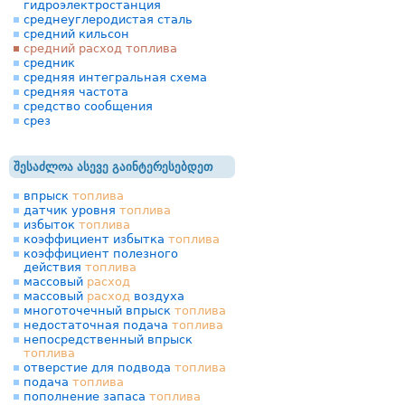
гидроэлектростанция
среднеуглеродистая сталь
средний кильсон
средний расход топлива
средник
средняя интегральная схема
средняя частота
средство сообщения
срез
შესაძლოა ასევე გაინტერესებდეთ
впрыск
топлива
датчик уровня
топлива
избыток
топлива
коэффициент избытка
топлива
коэффициент полезного
действия
топлива
массовый
расход
массовый
расход
воздуха
многоточечный впрыск
топлива
недостаточная подача
топлива
непосредственный впрыск
топлива
отверстие для подвода
топлива
подача
топлива
пополнение запаса
топлива