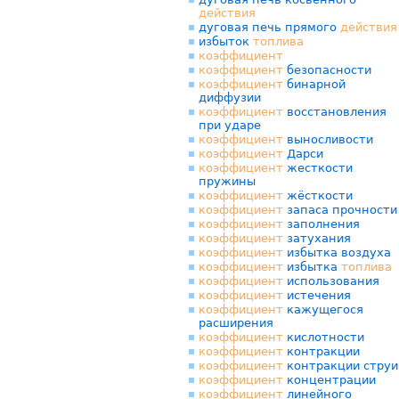
действия
дуговая печь прямого
действия
избыток
топлива
коэффициент
коэффициент
безопасности
коэффициент
бинарной
диффузии
коэффициент
восстановления
при ударе
коэффициент
выносливости
коэффициент
Дарси
коэффициент
жесткости
пружины
коэффициент
жёсткости
коэффициент
запаса прочности
коэффициент
заполнения
коэффициент
затухания
коэффициент
избытка воздуха
коэффициент
избытка
топлива
коэффициент
использования
коэффициент
истечения
коэффициент
кажущегося
расширения
коэффициент
кислотности
коэффициент
контракции
коэффициент
контракции струи
коэффициент
концентрации
коэффициент
линейного