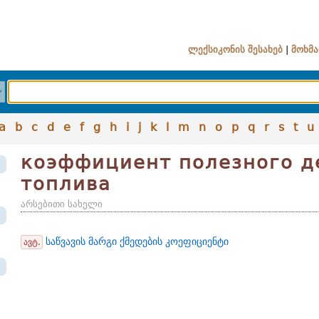
ლექსიკონის შესახებ
|
მოხმა
a
b
c
d
e
f
g
h
i
j
k
l
m
n
o
p
q
r
s
t
u
коэффициент полезного д
топлива
არსებითი სახელი
საწვავის მარგი ქმედების კოეფიციენტი
ავტ.