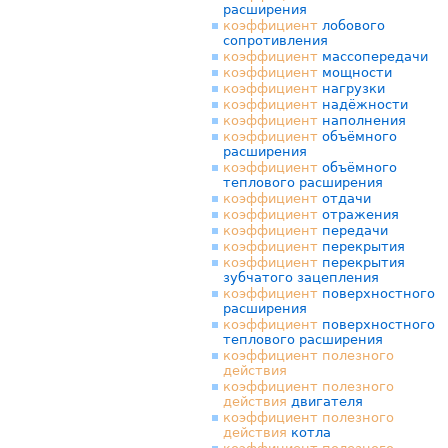
расширения
коэффициент
лобового
сопротивления
коэффициент
массопередачи
коэффициент
мощности
коэффициент
нагрузки
коэффициент
надёжности
коэффициент
наполнения
коэффициент
объёмного
расширения
коэффициент
объёмного
теплового расширения
коэффициент
отдачи
коэффициент
отражения
коэффициент
передачи
коэффициент
перекрытия
коэффициент
перекрытия
зубчатого зацепления
коэффициент
поверхностного
расширения
коэффициент
поверхностного
теплового расширения
коэффициент
полезного
действия
коэффициент
полезного
действия
двигателя
коэффициент
полезного
действия
котла