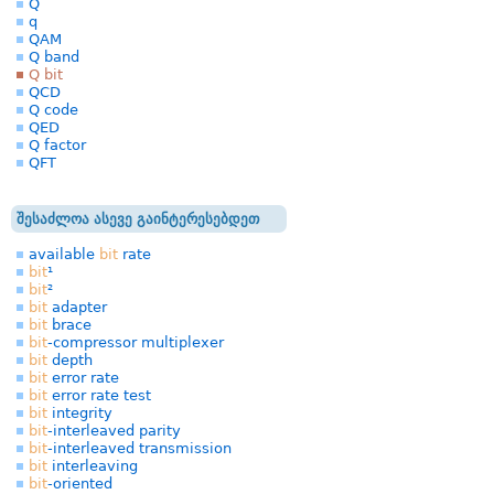
Q
q
QAM
Q band
Q bit
QCD
Q code
QED
Q factor
QFT
შესაძლოა ასევე გაინტერესებდეთ
available
bit
rate
bit
¹
bit
²
bit
adapter
bit
brace
bit
-compressor multiplexer
bit
depth
bit
error rate
bit
error rate test
bit
integrity
bit
-interleaved parity
bit
-interleaved transmission
bit
interleaving
bit
-oriented