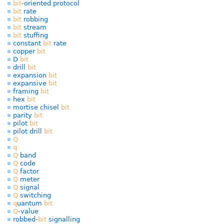
bit
-oriented protocol
bit
rate
bit
robbing
bit
stream
bit
stuffing
constant
bit
rate
copper
bit
D
bit
drill
bit
expansion
bit
expansive
bit
framing
bit
hex
bit
mortise chisel
bit
parity
bit
pilot
bit
pilot drill
bit
Q
q
Q
band
Q
code
Q
factor
Q
meter
Q
signal
Q
switching
q
uantum
bit
Q
-value
robbed-
bit
signalling