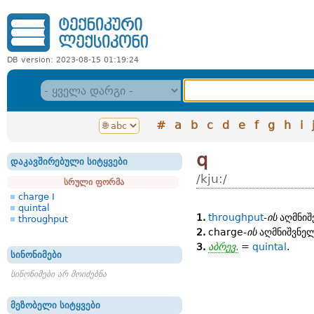
DB version: 2023-08-15 01:19:24
#
a
b
c
d
e
f
g
h
i
q
დაკავშირებული სიტყვები
/kju:/
სრული ფორმა
charge I
quintal
1.
throughput
-
ის
აღმნიშ
throughput
2.
charge-
ის
აღმნიშვნე
3.
აბრევ.
=
quintal
.
სინონიმები
სინონიმები არ მოიძებნა
მეზობელი სიტყვები