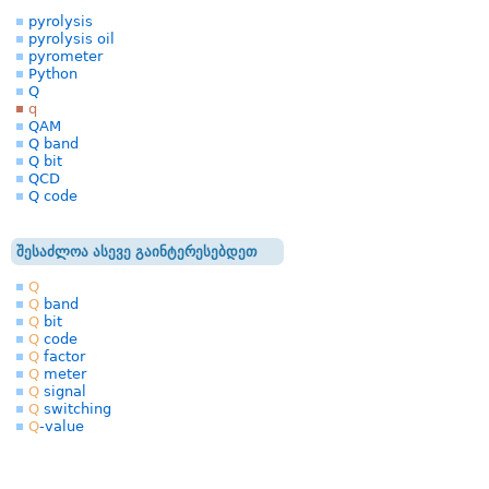
pyrolysis
pyrolysis oil
pyrometer
Python
Q
q
QAM
Q band
Q bit
QCD
Q code
შესაძლოა ასევე გაინტერესებდეთ
Q
Q
band
Q
bit
Q
code
Q
factor
Q
meter
Q
signal
Q
switching
Q
-value