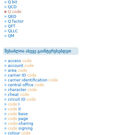
Q bit
QCD
Q code
QED
Q factor
QFT
QLLC
QM
შესაძლოა ასევე გაინტერესებდეთ
access
code
account
code
area
code
carrier ID
code
carrier identification
code
central office
code
character
code
cheat
code
circuit ID
code
code
I
code
II
code
base
code
page
code
-sharing
code
signing
colour
code