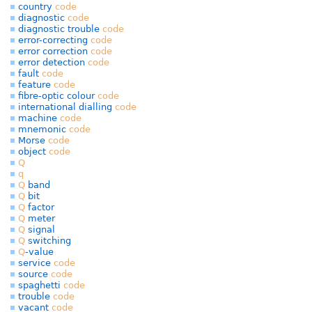
country
code
diagnostic
code
diagnostic trouble
code
error-correcting
code
error correction
code
error detection
code
fault
code
feature
code
fibre-optic colour
code
international dialling
code
machine
code
mnemonic
code
Morse
code
object
code
Q
q
Q
band
Q
bit
Q
factor
Q
meter
Q
signal
Q
switching
Q
-value
service
code
source
code
spaghetti
code
trouble
code
vacant
code