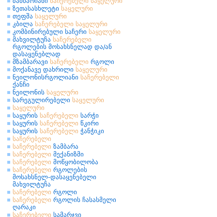
ზამბარიანი
საჩერებელი
საყელური
ზეთასასხლეტი
საყელური
თეფშა
საყელური
კბილა
საჩერებელი
საყელური
კომბინირებული საჩერი
საყელური
მახვილტუჩა
საჩერებელი
რგოლების მოსახსნელად და/ან
დასაყენებლად
მზამბარავი
საჩერებელი
რგოლი
მოქანავე დახრილი
საყელური
ნეილონისრგოლიანი
საჩერებელი
ქანჩი
ნეილონის
საყელური
სარეგულირებელი
საყელური
საყელური
საყურის
საჩერებელი
სარჭი
საყურის
საჩერებელი
წკირი
საყურის
საჩერებელი
ჭანჭიკი
საჩერებელი
საჩერებელი
ზამბარა
საჩერებელი
მექანიზმი
საჩერებელი
მოწყობილობა
საჩერებელი
რგოლების
მოსახსნელ-დასაყენებელი
მახვილტუჩა
საჩერებელი
რგოლი
საჩერებელი
რგოლის ჩასასმელი
ღარაკი
საჩერებელი
სამარჯვი