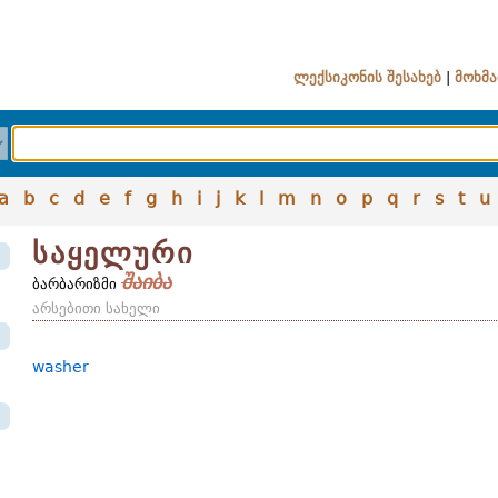
ლექსიკონის შესახებ
|
მოხმა
a
b
c
d
e
f
g
h
i
j
k
l
m
n
o
p
q
r
s
t
u
საყელური
შაიბა
ბარბარიზმი
არსებითი სახელი
washer