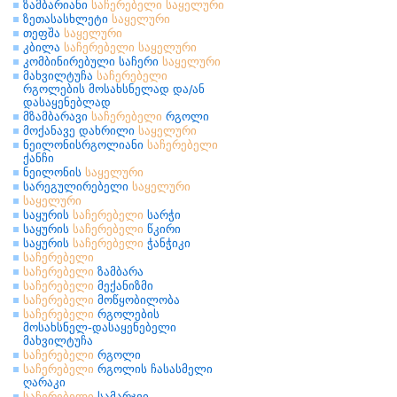
ზამბარიანი
საჩერებელი
საყელური
ზეთასასხლეტი
საყელური
თეფშა
საყელური
კბილა
საჩერებელი
საყელური
კომბინირებული საჩერი
საყელური
მახვილტუჩა
საჩერებელი
რგოლების მოსახსნელად და/ან
დასაყენებლად
მზამბარავი
საჩერებელი
რგოლი
მოქანავე დახრილი
საყელური
ნეილონისრგოლიანი
საჩერებელი
ქანჩი
ნეილონის
საყელური
სარეგულირებელი
საყელური
საყელური
საყურის
საჩერებელი
სარჭი
საყურის
საჩერებელი
წკირი
საყურის
საჩერებელი
ჭანჭიკი
საჩერებელი
საჩერებელი
ზამბარა
საჩერებელი
მექანიზმი
საჩერებელი
მოწყობილობა
საჩერებელი
რგოლების
მოსახსნელ-დასაყენებელი
მახვილტუჩა
საჩერებელი
რგოლი
საჩერებელი
რგოლის ჩასასმელი
ღარაკი
საჩერებელი
სამარჯვი