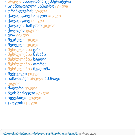
სრული
ხსნადობის ტემპერატურა
სტანდარტული საჰაერო
ციკლი
ტრინკლერის
ციკლი
ქალაქგარე სასვლო
ციკლი
ქალაქგარე
ციკლი
ქალაქის სასვლო
ციკლი
ქალაქის
ციკლი
ღია
ციკლი
შეკრული
ციკლი
შერეული
ციკლი
შესრულების
დრო
შესრულების
ნახაზი
შესრულების
სტილი
შესრულების
ფორმა
შესრულების
შეცდომა
შექცეული
ციკლი
ჩასართავი
სრული
ამძრავი
ციკლი
ძალური
ციკლი
წვის შერეული
ციკლი
წყვეტილი
ციკლი
ჯოულის
ციკლი
ინგლისურ-ქართულ-რუსული ტექნიკური ლექსიკონი
ვერსია 2.0b