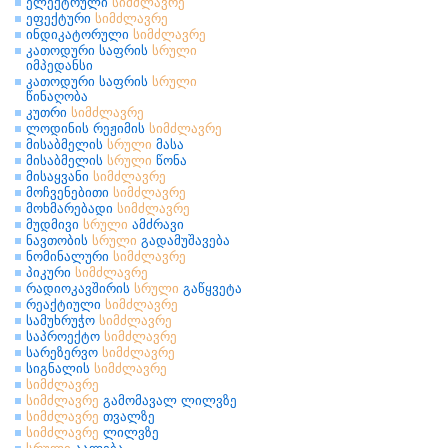
ელექტრული
სიმძლავრე
ეფექტური
სიმძლავრე
ინდიკატორული
სიმძლავრე
კათოდური საფრის
სრული
იმპედანსი
კათოდური საფრის
სრული
წინაღობა
კუთრი
სიმძლავრე
ლოდინის რეჟიმის
სიმძლავრე
მისაბმელის
სრული
მასა
მისაბმელის
სრული
წონა
მისაყვანი
სიმძლავრე
მოჩვენებითი
სიმძლავრე
მოხმარებადი
სიმძლავრე
მუდმივი
სრული
ამძრავი
ნავთობის
სრული
გადამუშავება
ნომინალური
სიმძლავრე
პიკური
სიმძლავრე
რადიოკავშირის
სრული
გაწყვეტა
რეაქტიული
სიმძლავრე
სამუხრუჭო
სიმძლავრე
საპროექტო
სიმძლავრე
სარეზერვო
სიმძლავრე
სიგნალის
სიმძლავრე
სიმძლავრე
სიმძლავრე
გამომავალ ლილვზე
სიმძლავრე
თვალზე
სიმძლავრე
ლილვზე