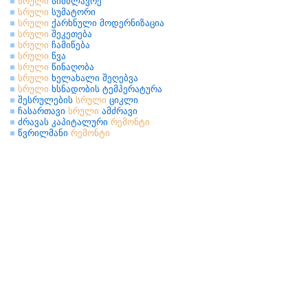
სრული
სიმძლავრე
სრული
სუმატორი
სრული
ქარხნული მოდერნიზაცია
სრული
შეკეთება
სრული
ჩამიწება
სრული
წვა
სრული
წინაღობა
სრული
ხელახალი შეღებვა
სრული
ხსნადობის ტემპერატურა
შესრულების
სრული
ციკლი
ჩასართავი
სრული
ამძრავი
ძრავას კაპიტალური
რემონტი
წვრილმანი
რემონტი