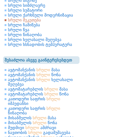
სრული სიგრძე
სრული სიმძლავრე
სრული სუმატორი
სრული ქარხნული მოდერნიზაცია
სრული შეკეთება
სრული ჩამიწება
სრული წვა
სრული წინაღობა
სრული ხელახალი შეღებვა
სრული ხსნადობის ტემპერატურა
შესაძლოა ასევე გაინტერესებდეთ
ავტომანქანის
სრული
მასა
ავტომანქანის
სრული
წონა
ავტომანქანის
სრული
ხელახალი
შეღებვა
ავტომატარებლის
სრული
მასა
ავტომატარებლის
სრული
წონა
კათოდური საფრის
სრული
იმპედანსი
კათოდური საფრის
სრული
წინაღობა
მისაბმელის
სრული
მასა
მისაბმელის
სრული
წონა
მუდმივი
სრული
ამძრავი
ნავთობის
სრული
გადამუშავება