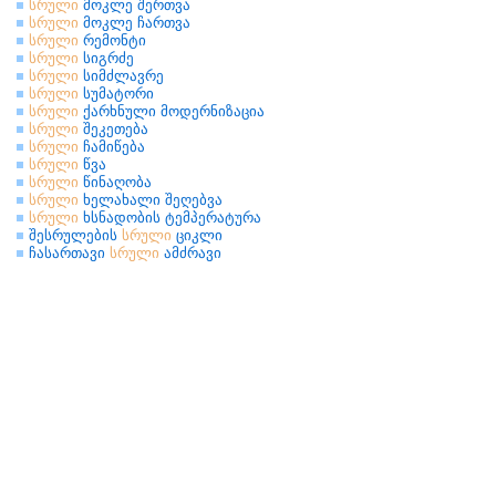
სრული
მოკლე შერთვა
სრული
მოკლე ჩართვა
სრული
რემონტი
სრული
სიგრძე
სრული
სიმძლავრე
სრული
სუმატორი
სრული
ქარხნული მოდერნიზაცია
სრული
შეკეთება
სრული
ჩამიწება
სრული
წვა
სრული
წინაღობა
სრული
ხელახალი შეღებვა
სრული
ხსნადობის ტემპერატურა
შესრულების
სრული
ციკლი
ჩასართავი
სრული
ამძრავი