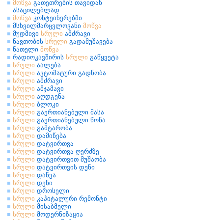
მოწვა
გათეთრების თავიდან
ასაცილებლად
მოწვა
კონტეინერებში
მსხვილმარცვლოვანი
მოწვა
მუდმივი
სრული
ამძრავი
ნავთობის
სრული
გადამუშავება
ნათელი
მოწვა
რადიოკავშირის
სრული
გაწყვეტა
სრული
აალება
სრული
ავტომატური გადნობა
სრული
ამძრავი
სრული
ამჯამავი
სრული
აღდგენა
სრული
ბლოკი
სრული
გაერთიანებული მასა
სრული
გაერთიანებული წონა
სრული
გამტარობა
სრული
დამიწება
სრული
დატვირთვა
სრული
დატვირთვა ღერძზე
სრული
დატვირთვით მუშაობა
სრული
დატვირთვის დენი
სრული
დაწვა
სრული
დენი
სრული
დროსელი
სრული
კაპიტალური რემონტი
სრული
მისაბმელი
სრული
მოდერნიზაცია