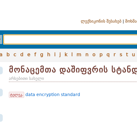
ლექსიკონის შესახებ
|
მოხმა
a
b
c
d
e
f
g
h
i
j
k
l
m
n
o
p
q
r
s
t
u
მონაცემთა დაშიფვრის სტან
არსებითი სახელი
data encryption standard
ტელეკ.