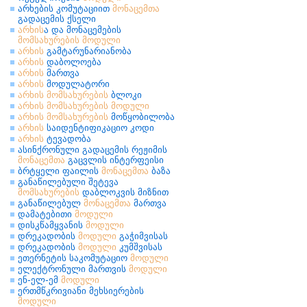
არხების კომუტაციით
მონაცემთა
გადაცემის ქსელი
არხის
ა და მონაცემების
მომსახურების
მოდული
არხის
გამტარუნარიანობა
არხის
დაბოლოება
არხის
მართვა
არხის
მოდულატორი
არხის
მომსახურების
ბლოკი
არხის
მომსახურების
მოდული
არხის
მომსახურების
მოწყობილობა
არხის
საიდენტიფიკაციო კოდი
არხის
ტევადობა
ასინქრონული გადაცემის რეჟიმის
მონაცემთა
გაცვლის ინტერფეისი
ბრტყელი ფაილის
მონაცემთა
ბაზა
განაწილებული შეტევა
მომსახურების
დაბლოკვის მიზნით
განაწილებულ
მონაცემთა
მართვა
დამატებითი
მოდული
დისკწამყვანის
მოდული
დრეკადობის
მოდული
გაჭიმვისას
დრეკადობის
მოდული
კუმშვისას
ეთერნეტის საკომუტაციო
მოდული
ელექტრონული მართვის
მოდული
ენ-ელ-ემ
მოდული
ერთმწკრივიანი მეხსიერების
მოდული