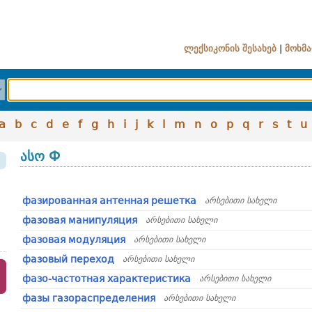
ლექსიკონის შესახებ
|
მოხმა
a
b
c
d
e
f
g
h
i
j
k
l
m
n
o
p
q
r
s
t
u
ასო Ф
фазированная антенная решетка
არსებითი სახელი
фазовая манипуляция
არსებითი სახელი
фазовая модуляция
არსებითი სახელი
фазовый переход
არსებითი სახელი
фазо-частотная характеристика
არსებითი სახელი
фазы газораспределения
არსებითი სახელი