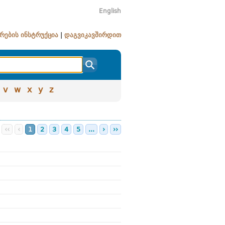
English
რების ინსტრუქცია
|
დაგვიკავშირდით
v
w
x
y
z
‹‹
‹
1
2
3
4
5
...
›
››