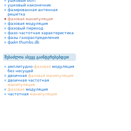
ушковый болт
ушковый наконечник
фазированная антенная
решетка
фазовая манипуляция
фазовая модуляция
фазовый переход
фазо-частотная характеристика
фазы газораспределения
файл thumbs.db
შესაძლოა ასევე გაინტერესებდეთ
амплитудно-
фазовая
модуляция
без несущей
двоичная
фазовая
манипуляция
двоичная частотная
манипуляция
фазовая
модуляция
частотная
манипуляция