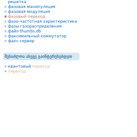
решетка
фазовая манипуляция
фазовая модуляция
фазовый переход
фазо-частотная характеристика
фазы газораспределения
файл thumbs.db
факсимильный коммутатор
факс-сервер
შესაძლოა ასევე გაინტერესებდეთ
квантовый
переход
переход