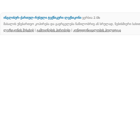
ინგლისურ-ქართულ-რუსული ტექნიკური ლექსიკონი
ვერსია 2.0b
მასალის უნებართვო კოპირება და გავრცელება ნაწილობრივ ან სრულად, ნებისმიერი სახ
ლექსიკონის შესახებ
|
გამოყენების პირობები
|
კონფიდენციალობის პოლიტიკა