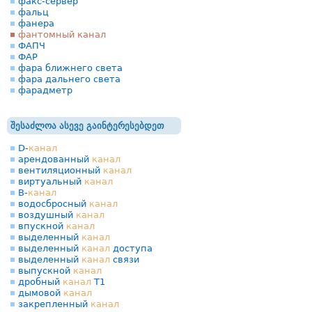
факс-сервер
фальц
фанера
фантомный канал
ФАПЧ
ФАР
фара ближнего света
фара дальнего света
фарадметр
შესაძლოა ასევე გაინტერესებდეთ
D-
канал
арендованный
канал
вентиляционный
канал
виртуальный
канал
В-
канал
водосбросный
канал
воздушный
канал
впускной
канал
выделенный
канал
выделенный
канал
доступа
выделенный
канал
связи
выпускной
канал
дробный
канал
Т1
дымовой
канал
закрепленный
канал