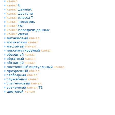
канал
канал
В
канал
данных
канал
доступа
канал
класса Т
канал
-носитель
канал
ОС
канал
передачи данных
канал
связи
литниковый
канал
логический
канал
масляный
канал
некоммутируемый
канал
обводной
канал
обратный
канал
обходной
канал
постоянный виртуальный
канал
прозрачный
канал
свободный
канал
служебный
канал
спутниковый
канал
усечённый
канал
Т1
цветовой
канал