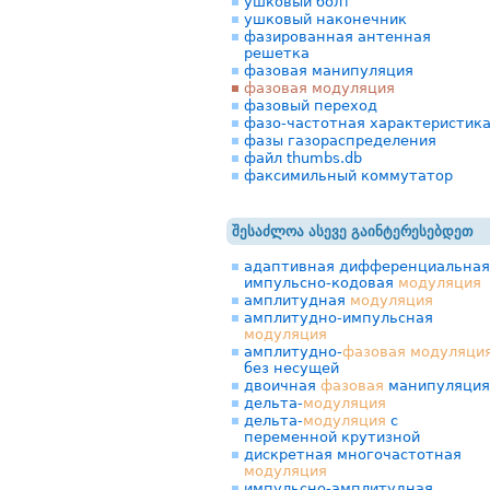
ушковый болт
ушковый наконечник
фазированная антенная
решетка
фазовая манипуляция
фазовая модуляция
фазовый переход
фазо-частотная характеристик
фазы газораспределения
файл thumbs.db
факсимильный коммутатор
შესაძლოა ასევე გაინტერესებდეთ
адаптивная дифференциальная
импульсно-кодовая
модуляция
амплитудная
модуляция
амплитудно-импульсная
модуляция
амплитудно-
фазовая
модуляци
без несущей
двоичная
фазовая
манипуляция
дельта-
модуляция
дельта-
модуляция
с
переменной крутизной
дискретная многочастотная
модуляция
импульсно-амплитудная