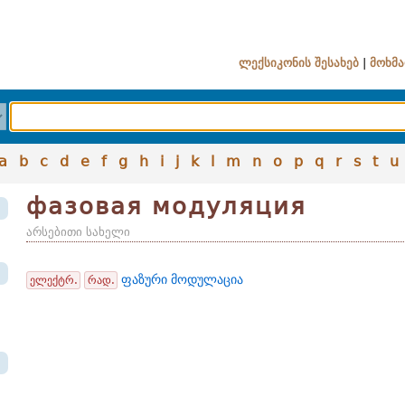
ლექსიკონის შესახებ
|
მოხმა
a
b
c
d
e
f
g
h
i
j
k
l
m
n
o
p
q
r
s
t
u
фазовая модуляция
არსებითი სახელი
ფაზური მოდულაცია
ელექტრ.
რად.