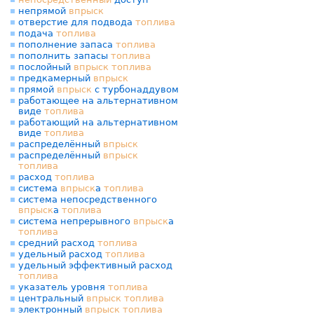
непрямой
впрыск
отверстие для подвода
топлива
подача
топлива
пополнение запаса
топлива
пополнить запасы
топлива
послойный
впрыск
топлива
предкамерный
впрыск
прямой
впрыск
с турбонаддувом
работающее на альтернативном
виде
топлива
работающий на альтернативном
виде
топлива
распределённый
впрыск
распределённый
впрыск
топлива
расход
топлива
система
впрыск
а
топлива
система непосредственного
впрыск
а
топлива
система непрерывного
впрыск
а
топлива
средний расход
топлива
удельный расход
топлива
удельный эффективный расход
топлива
указатель уровня
топлива
центральный
впрыск
топлива
электронный
впрыск
топлива