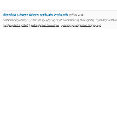
ინგლისურ-ქართულ-რუსული ტექნიკური ლექსიკონი
ვერსია 2.0b
მასალის უნებართვო კოპირება და გავრცელება ნაწილობრივ ან სრულად, ნებისმიერი სახ
ლექსიკონის შესახებ
|
გამოყენების პირობები
|
კონფიდენციალობის პოლიტიკა