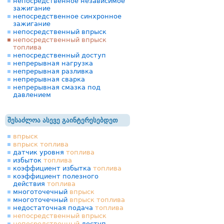
непосредственное независимое
зажигание
непосредственное синхронное
зажигание
непосредственный впрыск
непосредственный впрыск
топлива
непосредственный доступ
непрерывная нагрузка
непрерывная разливка
непрерывная сварка
непрерывная смазка под
давлением
შესაძლოა ასევე გაინტერესებდეთ
впрыск
впрыск
топлива
датчик уровня
топлива
избыток
топлива
коэффициент избытка
топлива
коэффициент полезного
действия
топлива
многоточечный
впрыск
многоточечный
впрыск
топлива
недостаточная подача
топлива
непосредственный
впрыск
непосредственный
доступ