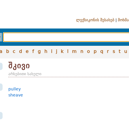
ლექსიკონის შესახებ
|
მოხმა
a
b
c
d
e
f
g
h
i
j
k
l
m
n
o
p
q
r
s
t
u
შკივი
არსებითი სახელი
pulley
sheave