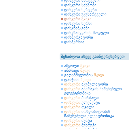
დისკური სარქველი
დისკური სახშობი
დისკური სერვერი
დისკური უკუსარქველი
დისკური შკივი
დისკური ხერხი
დისკწამყვანი
დისკწამყვანის მოდული
დისპერგატორი
დისპერსია
შესაძლოა ასევე გაინტერესებდეთ
ამყოლი
შკივი
ამძრავი
შკივი
გადაბმულობის
შკივი
დამჭიმი
შკივი
დისკური
აკუმულატორი
დისკური
ამძრავის ჩაშენებული
ელექტრონიკა
დისკური
ბორბალი
დისკური
ელემენტი
დისკური
თვალი
დისკური
მოწყობილობის
ჩაშენებული ელექტრონიკა
დისკური
მუშტა
დისკური
მუხრუჭი