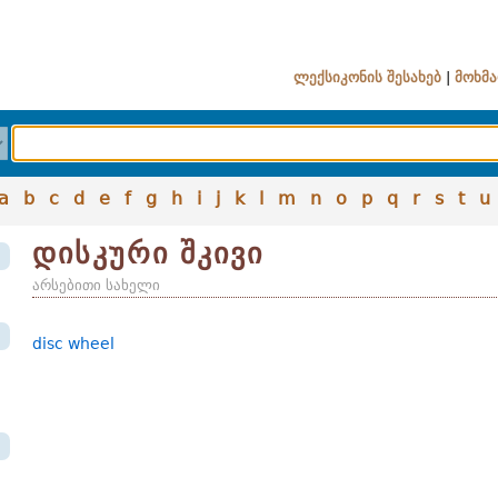
ლექსიკონის შესახებ
|
მოხმა
a
b
c
d
e
f
g
h
i
j
k
l
m
n
o
p
q
r
s
t
u
დისკური შკივი
არსებითი სახელი
disc wheel