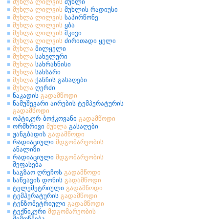
მუხლა
ლილვის
მუხლი
მუხლა
ლილვის
მუხლის რადიუსი
მუხლა
ლილვის
საპირწონე
მუხლა
ლილვის
ყბა
მუხლა
ლილვის
შკივი
მუხლა
ლილვის
ძირითადი ყელი
მუხლა
მილყელი
მუხლა
სახელური
მუხლა
სახრახნისი
მუხლა
სახსარი
მუხლა
ქანჩის გასაღები
მუხლა
ღერძი
ნაკადის
გადამწოდი
ნამუშევარი აირების ტემპერატურის
გადამწოდი
ოპტიკურ-ბოჭკოვანი
გადამწოდი
ორმხრივი
მუხლა
გასაღები
ჟანგბადის
გადამწოდი
რადიაციული
მდგომარეობის
ანალიზი
რადიაციული
მდგომარეობის
შეფასება
საგზაო ღრეჩოს
გადამწოდი
საწვავის დონის
გადამწოდი
ტელემეტრიული
გადამწოდი
ტემპერატურის
გადამწოდი
ტენზომეტრიული
გადამწოდი
ტექნიკური
მდგომარეობის
შემოწმება