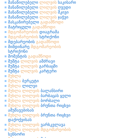
მანაწილებელი
ლილვის
საკისარი
მანაწილებელი
ლილვის
ღვედი
მანაწილებელი
ლილვის
შკივი
მანაწილებელი
ლილვის
ჯაჭვი
მასკანირებელი
გადამწოდი
მატრიცული
გადამწოდი
მდგომარეობის
დიაგრამა
მდგომარეობის
სტრიქონი
მდებარეობის
გადამწოდი
მიმდინარე
მდგომარეობის
სტრიქონი
მომენტის
გადამწოდი
მუშტა
ლილვის
ამძრავი
მუშტა
ლილვის
გარსაცმი
მუშტა
ლილვის
კარტერი
მუხლა
მუხლა
ბერკეტი
მუხლა
ლილვი
მუხლა
ლილვის
ბალანსირი
მუხლა
ლილვის
ბარბაცას ყელი
მუხლა
ლილვის
ბორბალი
მუხლა
ლილვის
ბრუნთა რიცხვი
ამუშავებისას
მუხლა
ლილვის
ბრუნთა რიცხვი
დაქოქვისას
მუხლა
ლილვის
ვარსკვლავა
მუხლა
ლილვის
მდგომარეობის
სენსორი