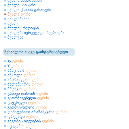
მუხლა სახრახნისი
მუხლა სახსარი
მუხლა ქანჩის გასაღები
მუხლა ღერძი
მუხლებიანი
მუხლი
მუხლის რადიუსი
მუხლურ-ბერკეტული შეერთება
მუხლუხა
შესაძლოა ასევე გაინტერესებდეთ
X-
ღერძი
Y-
ღერძი
აბსცისთა
ღერძი
ამყოლი
ღერძი
არაწამყვანი
ღერძი
ბალანსირის
ღერძი
ბრუნვის
ღერძი
განივი დახრის
ღერძი
გაორმაგებული
ღერძი
გაუჭრელი
ღერძი
გეომეტრიული
ღერძი
დამატებითი არაწამყვანი
ღერძი
დრეკადი
ღერძი
ვაგონის თვლების
ღერძი
თვლების
ღერძი