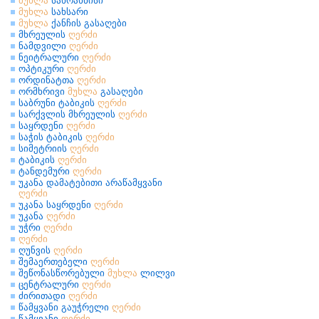
მუხლა
სახრახნისი
მუხლა
სახსარი
მუხლა
ქანჩის გასაღები
მხრეულის
ღერძი
ნამდვილი
ღერძი
ნეიტრალური
ღერძი
ოპტიკური
ღერძი
ორდინატთა
ღერძი
ორმხრივი
მუხლა
გასაღები
საბრუნი ტაბიკის
ღერძი
სარქვლის მხრეულის
ღერძი
საყრდენი
ღერძი
საჭის ტაბიკის
ღერძი
სიმეტრიის
ღერძი
ტაბიკის
ღერძი
ტანდემური
ღერძი
უკანა დამატებითი არაწამყვანი
ღერძი
უკანა საყრდენი
ღერძი
უკანა
ღერძი
უჭრი
ღერძი
ღერძი
ღუნვის
ღერძი
შემაერთებელი
ღერძი
შეწონასწორებული
მუხლა
ლილვი
ცენტრალური
ღერძი
ძირითადი
ღერძი
წამყვანი გაუჭრელი
ღერძი
წამყვანი
ღერძი