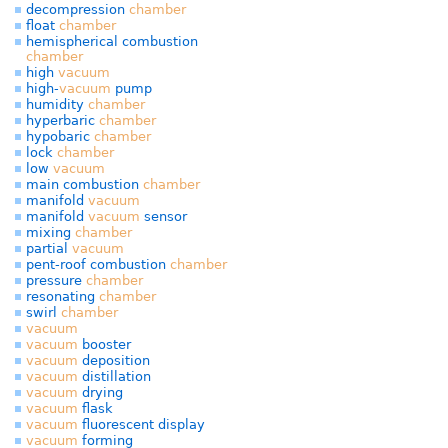
decompression
chamber
float
chamber
hemispherical combustion
chamber
high
vacuum
high-
vacuum
pump
humidity
chamber
hyperbaric
chamber
hypobaric
chamber
lock
chamber
low
vacuum
main combustion
chamber
manifold
vacuum
manifold
vacuum
sensor
mixing
chamber
partial
vacuum
pent-roof combustion
chamber
pressure
chamber
resonating
chamber
swirl
chamber
vacuum
vacuum
booster
vacuum
deposition
vacuum
distillation
vacuum
drying
vacuum
flask
vacuum
fluorescent display
vacuum
forming