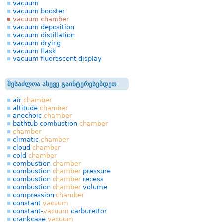
vacuum
vacuum booster
vacuum chamber
vacuum deposition
vacuum distillation
vacuum drying
vacuum flask
vacuum fluorescent display
შესაძლოა ასევე გაინტერესებდეთ
air
chamber
altitude
chamber
anechoic
chamber
bathtub combustion
chamber
chamber
climatic
chamber
cloud
chamber
cold
chamber
combustion
chamber
combustion
chamber
pressure
combustion
chamber
recess
combustion
chamber
volume
compression
chamber
constant
vacuum
constant-
vacuum
carburettor
crankcase
vacuum