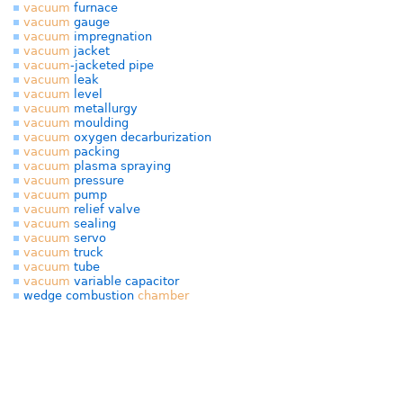
vacuum
furnace
vacuum
gauge
vacuum
impregnation
vacuum
jacket
vacuum
-jacketed pipe
vacuum
leak
vacuum
level
vacuum
metallurgy
vacuum
moulding
vacuum
oxygen decarburization
vacuum
packing
vacuum
plasma spraying
vacuum
pressure
vacuum
pump
vacuum
relief valve
vacuum
sealing
vacuum
servo
vacuum
truck
vacuum
tube
vacuum
variable capacitor
wedge combustion
chamber