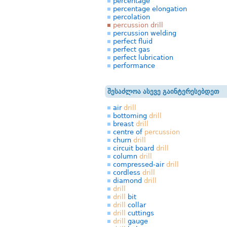
percentage
percentage elongation
percolation
percussion drill
percussion welding
perfect fluid
perfect gas
perfect lubrication
performance
შესაძლოა ასევე გაინტერესებდეთ
air
drill
bottoming
drill
breast
drill
centre of
percussion
churn
drill
circuit board
drill
column
drill
compressed-air
drill
cordless
drill
diamond
drill
drill
drill
bit
drill
collar
drill
cuttings
drill
gauge