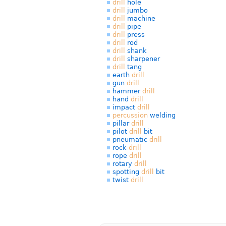
drill
hole
drill
jumbo
drill
machine
drill
pipe
drill
press
drill
rod
drill
shank
drill
sharpener
drill
tang
earth
drill
gun
drill
hammer
drill
hand
drill
impact
drill
percussion
welding
pillar
drill
pilot
drill
bit
pneumatic
drill
rock
drill
rope
drill
rotary
drill
spotting
drill
bit
twist
drill