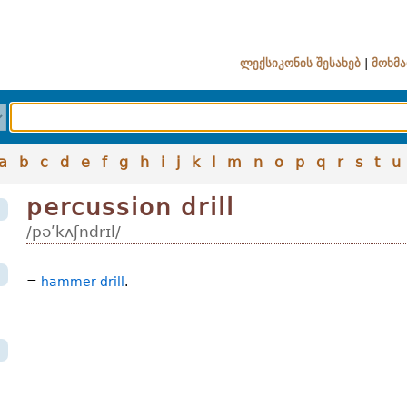
ლექსიკონის შესახებ
|
მოხმა
a
b
c
d
e
f
g
h
i
j
k
l
m
n
o
p
q
r
s
t
u
percussion drill
/pəʹkʌʃndrɪl/
=
hammer drill
.