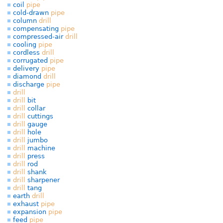
coil
pipe
cold-drawn
pipe
column
drill
compensating
pipe
compressed-air
drill
cooling
pipe
cordless
drill
corrugated
pipe
delivery
pipe
diamond
drill
discharge
pipe
drill
drill
bit
drill
collar
drill
cuttings
drill
gauge
drill
hole
drill
jumbo
drill
machine
drill
press
drill
rod
drill
shank
drill
sharpener
drill
tang
earth
drill
exhaust
pipe
expansion
pipe
feed
pipe