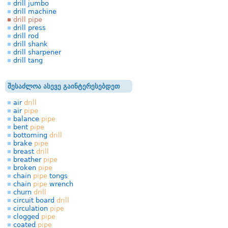
drill jumbo
drill machine
drill pipe
drill press
drill rod
drill shank
drill sharpener
drill tang
შესაძლოა ასევე გაინტერესებდეთ
air
drill
air
pipe
balance
pipe
bent
pipe
bottoming
drill
brake
pipe
breast
drill
breather
pipe
broken
pipe
chain
pipe
tongs
chain
pipe
wrench
churn
drill
circuit board
drill
circulation
pipe
clogged
pipe
coated
pipe