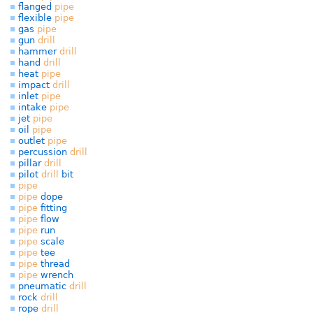
flanged
pipe
flexible
pipe
gas
pipe
gun
drill
hammer
drill
hand
drill
heat
pipe
impact
drill
inlet
pipe
intake
pipe
jet
pipe
oil
pipe
outlet
pipe
percussion
drill
pillar
drill
pilot
drill
bit
pipe
pipe
dope
pipe
fitting
pipe
flow
pipe
run
pipe
scale
pipe
tee
pipe
thread
pipe
wrench
pneumatic
drill
rock
drill
rope
drill