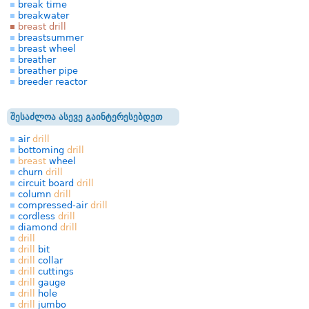
break time
breakwater
breast drill
breastsummer
breast wheel
breather
breather pipe
breeder reactor
შესაძლოა ასევე გაინტერესებდეთ
air
drill
bottoming
drill
breast
wheel
churn
drill
circuit board
drill
column
drill
compressed-air
drill
cordless
drill
diamond
drill
drill
drill
bit
drill
collar
drill
cuttings
drill
gauge
drill
hole
drill
jumbo