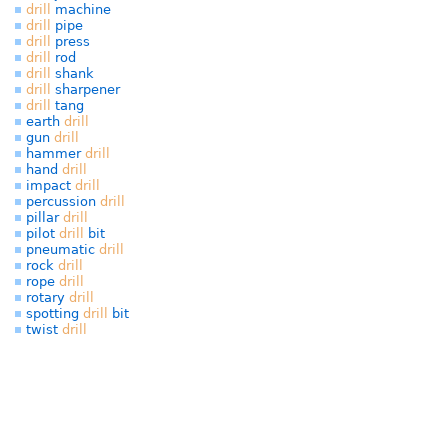
drill
machine
drill
pipe
drill
press
drill
rod
drill
shank
drill
sharpener
drill
tang
earth
drill
gun
drill
hammer
drill
hand
drill
impact
drill
percussion
drill
pillar
drill
pilot
drill
bit
pneumatic
drill
rock
drill
rope
drill
rotary
drill
spotting
drill
bit
twist
drill