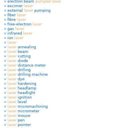
electron beam
pumped
laser
excimer
laser
external
laser
pumping
fiber
laser
fibre
laser
free-electron
laser
gas
laser
infrared
laser
ion
laser
laser
laser
annealing
laser
beam
laser
cutting
laser
diode
laser
distance meter
laser
drilling
laser
drilling machine
laser
dye
laser
hardening
laser
headlamp
laser
headlight
laser
ignition
laser
level
laser
micromachining
laser
micrometer
laser
mouse
laser
pen
laser
pointer