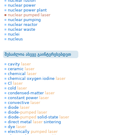
nuclear fusion
nuclear power
nuclear power plant
nuclear pumped laser
nuclear pumping
nuclear reactor
nuclear waste
nuclei
nucleus
შესაძლოა ასევე გაინტერესებდეთ
cavity
laser
ceramic
laser
chemical
laser
chemical oxygen iodine
laser
Cl
laser
cold
laser
condensed-matter
laser
constant power
laser
convective
laser
diode
laser
diode-
pumped
laser
diode-
pumped
solid-state
laser
direct metal
laser
sintering
dye
laser
electrically
pumped
laser