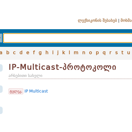
ლექსიკონის შესახებ
|
მოხმა
a
b
c
d
e
f
g
h
i
j
k
l
m
n
o
p
q
r
s
t
u
IP-Multicast-პროტოკოლი
არსებითი სახელი
IP Multicast
ტელეკ.